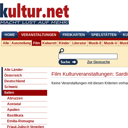
HOME
VERANSTALTUNGEN
FREIKARTEN
SPIELSTÄTTEN
KU
Alle
Ausstellung
Film
Kabarett
Kinder
Literatur
Musik-E
Musik-U
Musi
Zur Geosuche
Alle Länder
Film Kulturveranstaltungen: Sardi
Österreich
Deutschland
Keine Veranstaltungen mit diesen Kriterien vorh
Schweiz
Italien
Abruzzen
Aostatal
Apulien
Basilikata
Emilia-Romagna
Friaul-Julisch Venetien