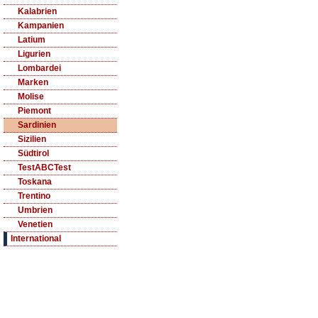
Kalabrien
Kampanien
Latium
Ligurien
Lombardei
Marken
Molise
Piemont
Sardinien
Sizilien
Südtirol
TestABCTest
Toskana
Trentino
Umbrien
Venetien
International