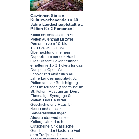
Gewinnen Sie ein
Kulturwochenende zu 40
Jahre Landeshauptstadt St.
Pölten für 2 Personen!
Kultur.net verlost einen St.
Pölten Aufenthalt für zwei
Personen vom 10. bis
13.09.2026 inklusive
Übernachtung in einem
Doppelzimmmer des Hotel
Graf. Unsere GewinnerInnen
erhalten je 1 x 2 Tickets für das
Domplatz Open-Air -
Festkonzert anlässlich 40
Jahre Landeshauptstadt St.
Pölten und zur Besichtigung
der fünf Museen (Stadtmuseum
St. Pölten, Museum am Dom,
Ehemalige Synagoge St.
Pölten, Das Haus der
Geschichte und Haus für
Natur) und dessen
Sonderausstellungen.
Abgerundet wird unser
Kulturgewinn durch
Gutscheine für klassische
Gerichte in der Gaststätte Figl
dem Treffpunkt für