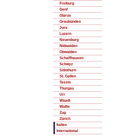
Freiburg
Genf
Glarus
Graubünden
Jura
Luzern
Neuenburg
Nidwalden
Obwalden
Schaffhausen
Schwyz
Solothurn
St. Gallen
Tessin
Thurgau
Uri
Waadt
Wallis
Zug
Zürich
Italien
International