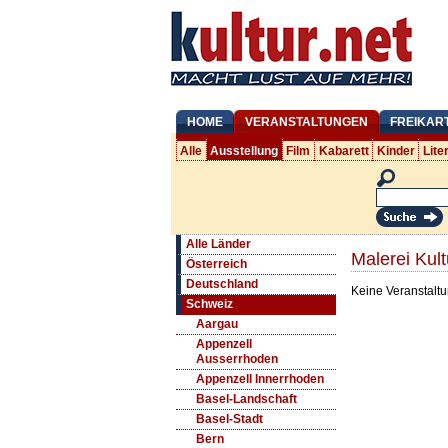
HOME
VERANSTALTUNGEN
FREIKAR
Alle
Ausstellung
Film
Kabarett
Kinder
Lite
Alle Länder
Malerei Kul
Österreich
Deutschland
Keine Veranstaltu
Schweiz
Aargau
Appenzell
Ausserrhoden
Appenzell Innerrhoden
Basel-Landschaft
Basel-Stadt
Bern