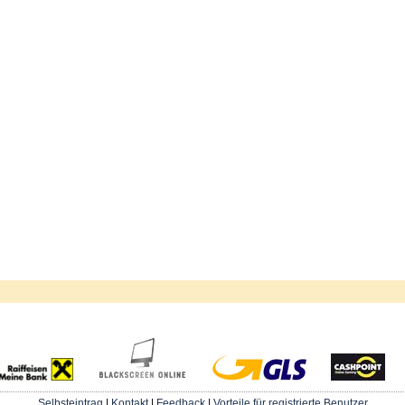
Selbsteintrag
|
Kontakt
|
Feedback
|
Vorteile für registrierte Benutzer