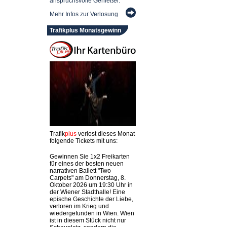
anspruchsvolle Genießer.
Mehr Infos zur Verlosung
Trafikplus Monatsgewinn
Trafik
plus
verlost dieses Monat
folgende Tickets mit uns:
Gewinnen Sie 1x2 Freikarten
für eines der besten neuen
narrativen Ballett "Two
Carpets" am Donnerstag, 8.
Oktober 2026 um 19:30 Uhr in
der Wiener Stadthalle! Eine
epische Geschichte der Liebe,
verloren im Krieg und
wiedergefunden in Wien. Wien
ist in diesem Stück nicht nur