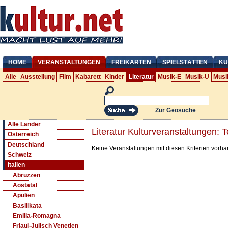
HOME
VERANSTALTUNGEN
FREIKARTEN
SPIELSTÄTTEN
KU
Alle
Ausstellung
Film
Kabarett
Kinder
Literatur
Musik-E
Musik-U
Musi
Zur Geosuche
Alle Länder
Literatur Kulturveranstaltungen:
Österreich
Deutschland
Keine Veranstaltungen mit diesen Kriterien vorh
Schweiz
Italien
Abruzzen
Aostatal
Apulien
Basilikata
Emilia-Romagna
Friaul-Julisch Venetien