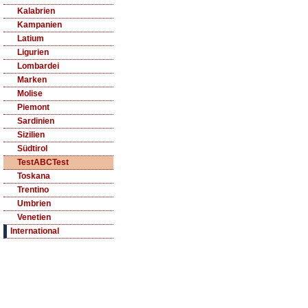
Kalabrien
Kampanien
Latium
Ligurien
Lombardei
Marken
Molise
Piemont
Sardinien
Sizilien
Südtirol
TestABCTest
Toskana
Trentino
Umbrien
Venetien
International