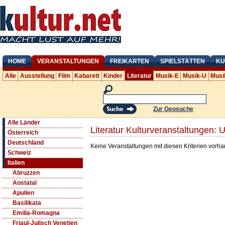
HOME
VERANSTALTUNGEN
FREIKARTEN
SPIELSTÄTTEN
KU
Alle
Ausstellung
Film
Kabarett
Kinder
Literatur
Musik-E
Musik-U
Musi
Zur Geosuche
Alle Länder
Literatur Kulturveranstaltungen: 
Österreich
Deutschland
Keine Veranstaltungen mit diesen Kriterien vorh
Schweiz
Italien
Abruzzen
Aostatal
Apulien
Basilikata
Emilia-Romagna
Friaul-Julisch Venetien