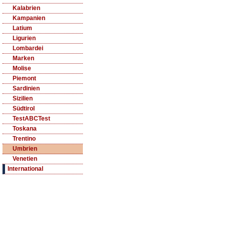
Kalabrien
Kampanien
Latium
Ligurien
Lombardei
Marken
Molise
Piemont
Sardinien
Sizilien
Südtirol
TestABCTest
Toskana
Trentino
Umbrien
Venetien
International