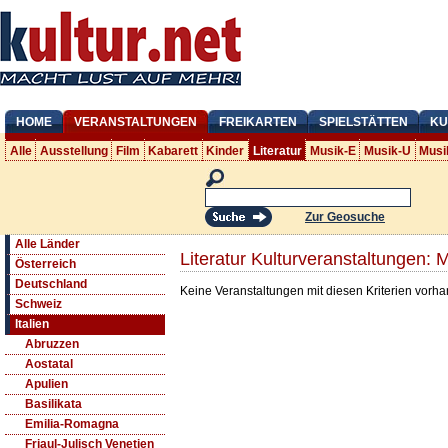
HOME
VERANSTALTUNGEN
FREIKARTEN
SPIELSTÄTTEN
KU
Alle
Ausstellung
Film
Kabarett
Kinder
Literatur
Musik-E
Musik-U
Musi
Zur Geosuche
Alle Länder
Literatur Kulturveranstaltungen: 
Österreich
Deutschland
Keine Veranstaltungen mit diesen Kriterien vorh
Schweiz
Italien
Abruzzen
Aostatal
Apulien
Basilikata
Emilia-Romagna
Friaul-Julisch Venetien