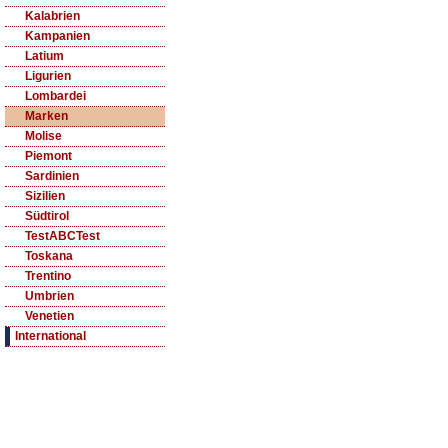
Kalabrien
Kampanien
Latium
Ligurien
Lombardei
Marken
Molise
Piemont
Sardinien
Sizilien
Südtirol
TestABCTest
Toskana
Trentino
Umbrien
Venetien
International