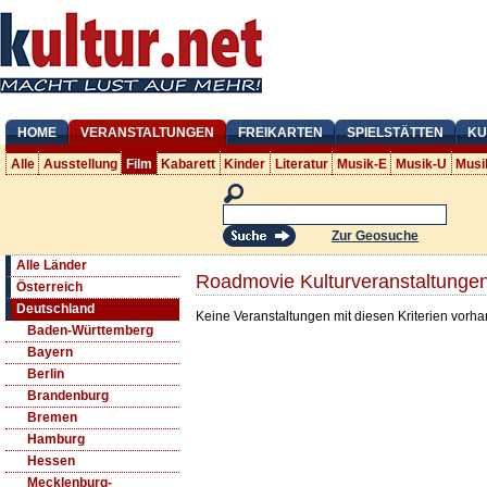
HOME
VERANSTALTUNGEN
FREIKARTEN
SPIELSTÄTTEN
KU
Alle
Ausstellung
Film
Kabarett
Kinder
Literatur
Musik-E
Musik-U
Musi
Zur Geosuche
Alle Länder
Roadmovie Kulturveranstaltungen
Österreich
Deutschland
Keine Veranstaltungen mit diesen Kriterien vorh
Baden-Württemberg
Bayern
Berlin
Brandenburg
Bremen
Hamburg
Hessen
Mecklenburg-