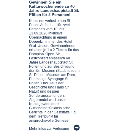
Gewinnen Sie ein
Kulturwochenende zu 40
Jahre Landeshauptstadt St.
Pölten für 2 Personen!
Kultur.net verlost einen St.
Pölten Aufenthalt für zwei
Personen vom 10. bis
13.09.2026 inklusive
Übernachtung in einem
Doppelzimmmer des Hotel
Graf. Unsere GewinnerInnen
erhalten je 1 x 2 Tickets für das
Domplatz Open-Air -
Festkonzert anlässlich 40
Jahre Landeshauptstadt St.
Pölten und zur Besichtigung
der fünf Museen (Stadtmuseum
St. Pölten, Museum am Dom,
Ehemalige Synagoge St.
Pölten, Das Haus der
Geschichte und Haus für
Natur) und dessen
Sonderausstellungen.
Abgerundet wird unser
Kulturgewinn durch
Gutscheine für klassische
Gerichte in der Gaststätte Figl
dem Treffpunkt für
anspruchsvolle Genießer.
Mehr Infos zur Verlosung