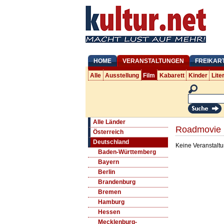
HOME
VERANSTALTUNGEN
FREIKAR
Alle
Ausstellung
Film
Kabarett
Kinder
Lite
Alle Länder
Roadmovie K
Österreich
Deutschland
Keine Veranstaltu
Baden-Württemberg
Bayern
Berlin
Brandenburg
Bremen
Hamburg
Hessen
Mecklenburg-