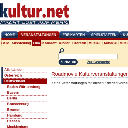
HOME
VERANSTALTUNGEN
FREIKARTEN
SPIELSTÄTTEN
KU
Alle
Ausstellung
Film
Kabarett
Kinder
Literatur
Musik-E
Musik-U
Musi
Zur Geosuche
Alle Länder
Roadmovie Kulturveranstaltungen
Österreich
Deutschland
Keine Veranstaltungen mit diesen Kriterien vorh
Baden-Württemberg
Bayern
Berlin
Brandenburg
Bremen
Hamburg
Hessen
Mecklenburg-