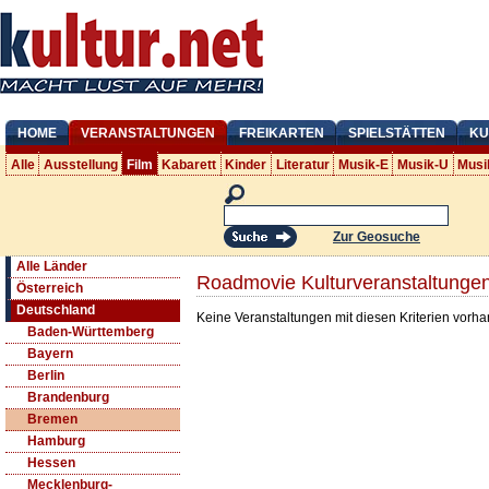
HOME
VERANSTALTUNGEN
FREIKARTEN
SPIELSTÄTTEN
KU
Alle
Ausstellung
Film
Kabarett
Kinder
Literatur
Musik-E
Musik-U
Musi
Zur Geosuche
Alle Länder
Roadmovie Kulturveranstaltunge
Österreich
Deutschland
Keine Veranstaltungen mit diesen Kriterien vorh
Baden-Württemberg
Bayern
Berlin
Brandenburg
Bremen
Hamburg
Hessen
Mecklenburg-