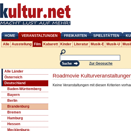
HOME
VERANSTALTUNGEN
FREIKARTEN
SPIELSTÄTTEN
KU
Alle
Ausstellung
Film
Kabarett
Kinder
Literatur
Musik-E
Musik-U
Musi
Zur Geosuche
Alle Länder
Roadmovie Kulturveranstaltunge
Österreich
Deutschland
Keine Veranstaltungen mit diesen Kriterien vorh
Baden-Württemberg
Bayern
Berlin
Brandenburg
Bremen
Hamburg
Hessen
Mecklenburg-