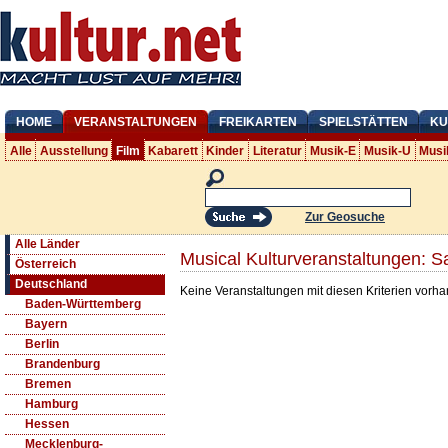
HOME
VERANSTALTUNGEN
FREIKARTEN
SPIELSTÄTTEN
KU
Alle
Ausstellung
Film
Kabarett
Kinder
Literatur
Musik-E
Musik-U
Musi
Zur Geosuche
Alle Länder
Musical Kulturveranstaltungen: S
Österreich
Deutschland
Keine Veranstaltungen mit diesen Kriterien vorh
Baden-Württemberg
Bayern
Berlin
Brandenburg
Bremen
Hamburg
Hessen
Mecklenburg-