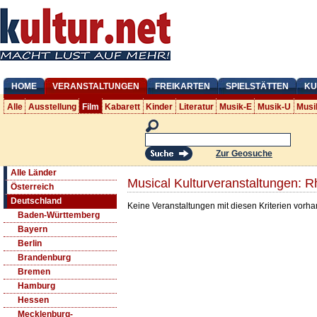
HOME
VERANSTALTUNGEN
FREIKARTEN
SPIELSTÄTTEN
KU
Alle
Ausstellung
Film
Kabarett
Kinder
Literatur
Musik-E
Musik-U
Musi
Zur Geosuche
Alle Länder
Musical Kulturveranstaltungen: R
Österreich
Deutschland
Keine Veranstaltungen mit diesen Kriterien vorh
Baden-Württemberg
Bayern
Berlin
Brandenburg
Bremen
Hamburg
Hessen
Mecklenburg-