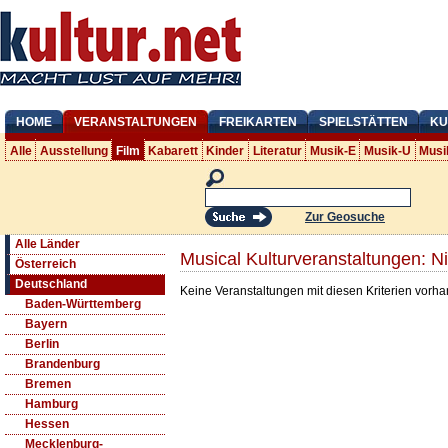
HOME
VERANSTALTUNGEN
FREIKARTEN
SPIELSTÄTTEN
KU
Alle
Ausstellung
Film
Kabarett
Kinder
Literatur
Musik-E
Musik-U
Musi
Zur Geosuche
Alle Länder
Musical Kulturveranstaltungen: 
Österreich
Deutschland
Keine Veranstaltungen mit diesen Kriterien vorh
Baden-Württemberg
Bayern
Berlin
Brandenburg
Bremen
Hamburg
Hessen
Mecklenburg-