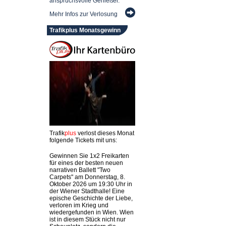
anspruchsvolle Genießer.
Mehr Infos zur Verlosung
Trafikplus Monatsgewinn
Trafik
plus
verlost dieses Monat
folgende Tickets mit uns:
Gewinnen Sie 1x2 Freikarten
für eines der besten neuen
narrativen Ballett "Two
Carpets" am Donnerstag, 8.
Oktober 2026 um 19:30 Uhr in
der Wiener Stadthalle! Eine
epische Geschichte der Liebe,
verloren im Krieg und
wiedergefunden in Wien. Wien
ist in diesem Stück nicht nur