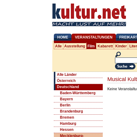
HOME
VERANSTALTUNGEN
FREIKAR
Alle
Ausstellung
Film
Kabarett
Kinder
Lite
Alle Länder
Musical Kul
Österreich
Deutschland
Keine Veranstaltu
Baden-Württemberg
Bayern
Berlin
Brandenburg
Bremen
Hamburg
Hessen
Mecklenburg-