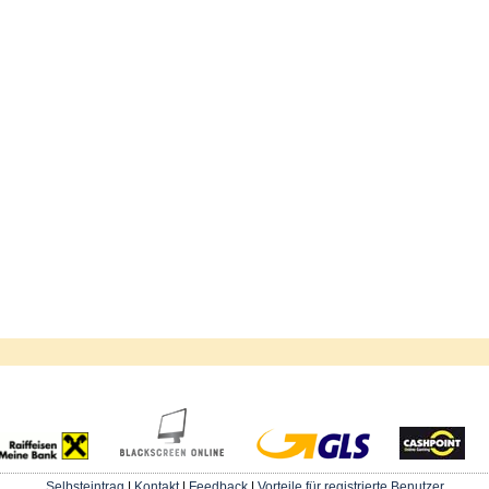
Selbsteintrag
|
Kontakt
|
Feedback
|
Vorteile für registrierte Benutzer