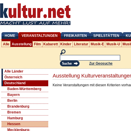
HOME
VERANSTALTUNGEN
FREIKARTEN
SPIELSTÄTTEN
KU
Alle
Ausstellung
Film
Kabarett
Kinder
Literatur
Musik-E
Musik-U
Musi
Zur Geosuche
Alle Länder
Ausstellung Kulturveranstaltung
Österreich
Deutschland
Keine Veranstaltungen mit diesen Kriterien vorh
Baden-Württemberg
Bayern
Berlin
Brandenburg
Bremen
Hamburg
Hessen
Mecklenburg-