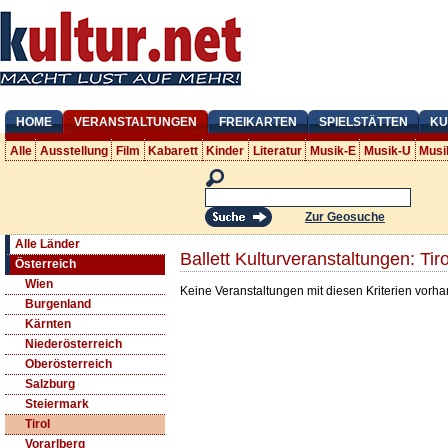
HOME
VERANSTALTUNGEN
FREIKARTEN
SPIELSTÄTTEN
KU
Alle
Ausstellung
Film
Kabarett
Kinder
Literatur
Musik-E
Musik-U
Musi
Zur Geosuche
Alle Länder
Ballett Kulturveranstaltungen: Tiro
Österreich
Wien
Keine Veranstaltungen mit diesen Kriterien vorh
Burgenland
Kärnten
Niederösterreich
Oberösterreich
Salzburg
Steiermark
Tirol
Vorarlberg