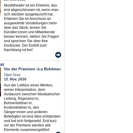
Musiktheater ist ein Erlebnis, das
erst abgeschlossen ist, wenn man
sich darüber ausgetauscht hat.
Erfahren Sie im Anschluss an
ausgewählte Vorstellungen mehr
über das Stück, lernen Sie
Künstler:innen und Mitwirkende
besser kennen, stellen Sie Fragen
und sprechen Sie über Ihre
Eindrücke. Der Eintritt zum
Nachklang ist frei!
az
Vor der Premiere »La Bohème«
Oper Graz
15. Nov. 2026
Aus der Lektüre eines Werkes,
seiner Interpretation, dem
Austausch zwischen Musikalischer
Leitung, Regisseur:in,
Bühnenbildner:in,
Kostümbildner:in, den
Sänger:innen und anderen
Beteiligten ist eine Idee entstanden
und hat sich fortgesetzt. Erst kurz
vor der Premiere werden alle
Elemente zusammengeführt.