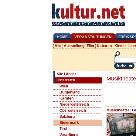
HOME
VERANSTALTUNGEN
FREIKAR
Alle
Ausstellung
Film
Kabarett
Kinder
Lite
Alle Länder
Musiktheate
Österreich
Wien
Burgenland
Kärnten
Niederösterreich
Musiktheater
/
Gr
Oberösterreich
Salzburg
Steiermark
Tirol
Vorarlberg