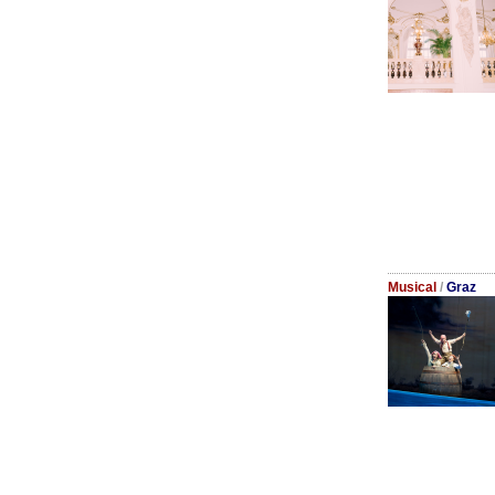
Musical
/
Graz