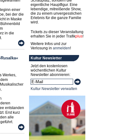
usgewählten
Schauplatz, sondern die
eigentliche Hauptfigur. Eine
e
lebendige, mitreißende Show,
Beginn einer
die zu einem unvergesslichen
e, bei der die
Erlebnis für die ganze Familie
icht in Maske
wird.
 Bühnenbild
om
Tickets zu dieser Veranstaltung
z in die
erhalten Sie in jeder
Trafik
plus
!
t.
Weitere Infos und zur
Verlosung in
anmelden
!
»Rusalka«
Kultur Newsletter
Jetzt den kostenlosen
wöchentlichen Kultur
Newsletter abonnieren:
s Werkes,
, dem
Musikalischer
Kultur Newsletter verwalten
,
n
nderen
Idee entstanden
zt. Erst kurz
den alle
eführt.