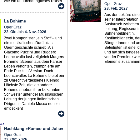
wie ein undurchdringliches Rätsel.
Oper Graz
28. Feb. 2027
Aus der Lektüre eine
seiner Interpretation
La Bohème
Austausch zwischen 
Oper Graz
Leitung, Regisseur:in
22. Okt. bis 4. Nov. 2026
Bühnenbildner:in,
Zwei Komponisten, ein Stoff – und
Kostümbildner:in, de
ein musikalisches Duell, das
Sänger:innen und a
Operngeschichte schrieb: Als
Beteiligten ist eine 
Giacomo Puccini und Ruggero
und hat sich fortgeset
Leoncavallo fast zeitgleich Murgers
vor der Premiere wer
Bohème. Szenen aus dem Pariser
Elemente zusammeng
Leben vertonten, triumphierte am
Ende Puccinis Version. Doch
Leoncavallos La Bohème bleibt ein
zu Unrecht vergessenes Kleinod.
Höchste Zeit, diese »andere
Bohème« neben ihrer bekannten
Schwester unter der Musikalischen
Leitung der jungen italienischen
Dirigentin Daniela Musca neu zu
entdecken!
az
Nachklang »Romeo und Julia«
Oper Graz
23. Okt. 2026