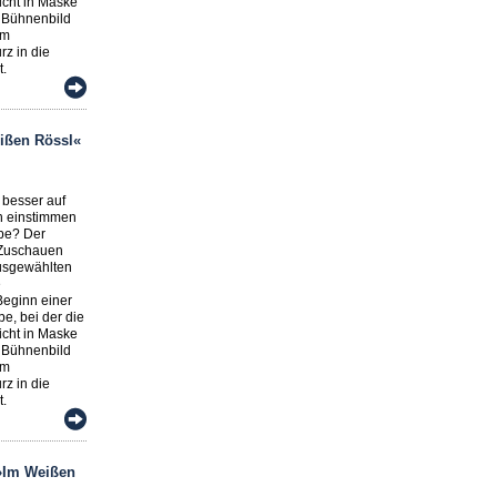
icht in Maske
 Bühnenbild
om
z in die
t.
ißen Rössl«
 besser auf
n einstimmen
obe? Der
 Zuschauen
usgewählten
e
Beginn einer
e, bei der die
icht in Maske
 Bühnenbild
om
z in die
t.
 »Im Weißen