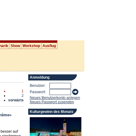
narik
Show
Workshop
Ausflug
Anmeldung
Benutzer:
1
Passwort:
2
Neues Benutzerkonto anlegen
vorwärts
Neues Passwort zusenden
Kulturgewinn des Monats
ohème«
 besser auf
n einstimmen