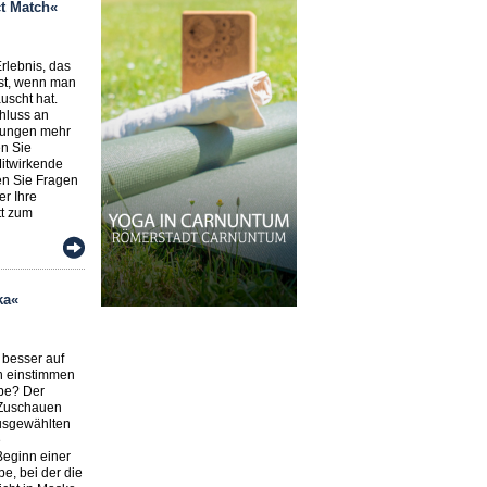
t Match«
Erlebnis, das
ist, wenn man
uscht hat.
hluss an
lungen mehr
en Sie
Mitwirkende
en Sie Fragen
r Ihre
tt zum
ka«
 besser auf
n einstimmen
obe? Der
 Zuschauen
usgewählten
e
Beginn einer
e, bei der die