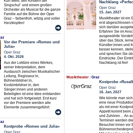
Kurt Weill, den Kindern der
Nachklang »Perfec
Singschul՚ und einem großen
Oper Graz
Orchester als Musical für die ganze
15. Jan. 2027
Familie auf die Bühne der Oper
Musiktheater ist ein 
Graz – farbenfroh, witzig und voller
erst abgeschlossen 
Herzklopfen!
sich darüber ausgeta
Erfahren Sie im Ansc
ausgewählte Vorstel
az
über das Stück, lern
Vor der Premiere »Romeo und
Künstler:innen und 
Julia«
besser kennen, stell
Oper Graz
und sprechen Sie übe
4. Okt. 2026
Eindrücke. Der Eintri
Aus der Lektüre eines Werkes,
Nachklang ist frei!
seiner Interpretation, dem
Austausch zwischen Musikalischer
Leitung, Regisseur:in,
Musiktheater
/
Graz
Bühnenbildner:in,
Kostprobe »Rusal
Kostümbildner:in, den
Oper Graz
Sänger:innen und anderen
16. Jan. 2027
Beteiligten ist eine Idee entstanden
Wie könnte man sich
und hat sich fortgesetzt. Erst kurz
eine neue Produktio
vor der Premiere werden alle
als mit einer Kostpr
Elemente zusammengeführt.
Appetit kommt beim
und Zuhören… An a
Terminen werden di
az
Besucher:innen vor 
Kostprobe »Romeo und Julia«
Bühnenorchesterprob
Oper Graz