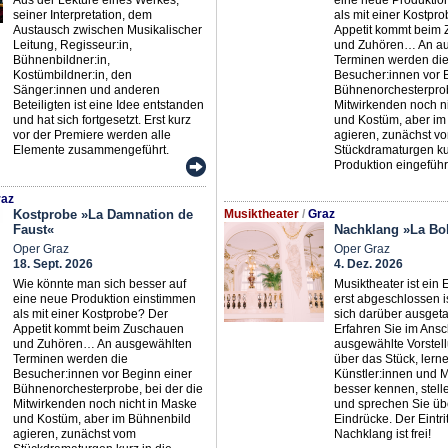
seiner Interpretation, dem
als mit einer Kostpr
Austausch zwischen Musikalischer
Appetit kommt beim
Leitung, Regisseur:in,
und Zuhören… An a
Bühnenbildner:in,
Terminen werden di
Kostümbildner:in, den
Besucher:innen vor 
Sänger:innen und anderen
Bühnenorchesterprob
Beteiligten ist eine Idee entstanden
Mitwirkenden noch n
und hat sich fortgesetzt. Erst kurz
und Kostüm, aber im
vor der Premiere werden alle
agieren, zunächst v
Elemente zusammengeführt.
Stückdramaturgen kur
Produktion eingeführ
az
Kostprobe »La Damnation de
Musiktheater
/
Graz
Faust«
Nachklang »La B
Oper Graz
Oper Graz
18. Sept. 2026
4. Dez. 2026
Wie könnte man sich besser auf
Musiktheater ist ein 
eine neue Produktion einstimmen
erst abgeschlossen 
als mit einer Kostprobe? Der
sich darüber ausgeta
Appetit kommt beim Zuschauen
Erfahren Sie im Ansc
und Zuhören… An ausgewählten
ausgewählte Vorstel
Terminen werden die
über das Stück, lern
Besucher:innen vor Beginn einer
Künstler:innen und 
Bühnenorchesterprobe, bei der die
besser kennen, stell
Mitwirkenden noch nicht in Maske
und sprechen Sie übe
und Kostüm, aber im Bühnenbild
Eindrücke. Der Eintri
agieren, zunächst vom
Nachklang ist frei!