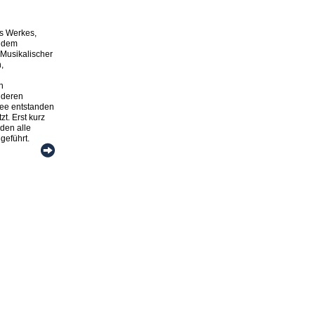
s Werkes,
, dem
Musikalischer
,
n
nderen
Idee entstanden
zt. Erst kurz
den alle
eführt.