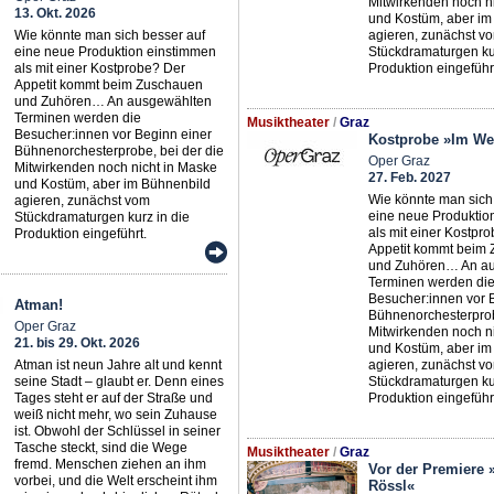
Mitwirkenden noch n
13. Okt. 2026
und Kostüm, aber im
Wie könnte man sich besser auf
agieren, zunächst v
eine neue Produktion einstimmen
Stückdramaturgen kur
als mit einer Kostprobe? Der
Produktion eingeführ
Appetit kommt beim Zuschauen
und Zuhören… An ausgewählten
Terminen werden die
Musiktheater
/
Graz
Besucher:innen vor Beginn einer
Kostprobe »Im We
Bühnenorchesterprobe, bei der die
Oper Graz
Mitwirkenden noch nicht in Maske
27. Feb. 2027
und Kostüm, aber im Bühnenbild
Wie könnte man sich
agieren, zunächst vom
eine neue Produktio
Stückdramaturgen kurz in die
als mit einer Kostpr
Produktion eingeführt.
Appetit kommt beim
und Zuhören… An a
Terminen werden di
Besucher:innen vor 
Atman!
Bühnenorchesterprob
Oper Graz
Mitwirkenden noch n
21. bis 29. Okt. 2026
und Kostüm, aber im
Atman ist neun Jahre alt und kennt
agieren, zunächst v
seine Stadt – glaubt er. Denn eines
Stückdramaturgen kur
Tages steht er auf der Straße und
Produktion eingeführ
weiß nicht mehr, wo sein Zuhause
ist. Obwohl der Schlüssel in seiner
Tasche steckt, sind die Wege
Musiktheater
/
Graz
fremd. Menschen ziehen an ihm
Vor der Premiere
vorbei, und die Welt erscheint ihm
Rössl«