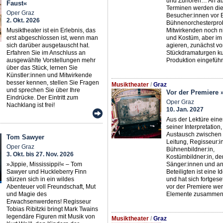
und Zuhören… An a
Faust«
Terminen werden di
Oper Graz
Besucher:innen vor 
2. Okt. 2026
Bühnenorchesterprob
Musiktheater ist ein Erlebnis, das
Mitwirkenden noch n
erst abgeschlossen ist, wenn man
und Kostüm, aber im
sich darüber ausgetauscht hat.
agieren, zunächst v
Erfahren Sie im Anschluss an
Stückdramaturgen kur
ausgewählte Vorstellungen mehr
Produktion eingeführ
über das Stück, lernen Sie
Künstler:innen und Mitwirkende
besser kennen, stellen Sie Fragen
Musiktheater
/
Graz
und sprechen Sie über Ihre
Vor der Premiere 
Eindrücke. Der Eintritt zum
Oper Graz
Nachklang ist frei!
10. Jan. 2027
Aus der Lektüre eine
seiner Interpretation
Austausch zwischen 
Tom Sawyer
Leitung, Regisseur:in
Oper Graz
Bühnenbildner:in,
3. Okt. bis 27. Nov. 2026
Kostümbildner:in, de
»Jippie, Mississippi!« – Tom
Sänger:innen und a
Sawyer und Huckleberry Finn
Beteiligten ist eine 
stürzen sich in ein wildes
und hat sich fortgeset
Abenteuer voll Freundschaft, Mut
vor der Premiere wer
und Magie des
Elemente zusammeng
Erwachsenwerdens! Regisseur
Tobias Ribitzki bringt Mark Twains
legendäre Figuren mit Musik von
Musiktheater
/
Graz