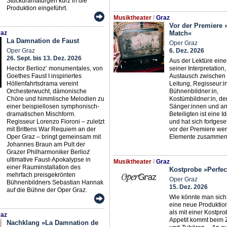
Stückdramaturgen kurz in die
Produktion eingeführt.
Musiktheater
/
Graz
Vor der Premiere »
az
Match«
La Damnation de Faust
Oper Graz
Oper Graz
6. Dez. 2026
26. Sept. bis 13. Dez. 2026
Aus der Lektüre eine
Hector Berlioz’ monumentales, von
seiner Interpretation
Goethes Faust I inspiriertes
Austausch zwischen 
Höllenfahrtsdrama vereint
Leitung, Regisseur:in
Orchesterwucht, dämonische
Bühnenbildner:in,
Chöre und himmlische Melodien zu
Kostümbildner:in, de
einer beispiellosen symphonisch-
Sänger:innen und a
dramatischen Mischform.
Beteiligten ist eine 
Regisseur Lorenzo Fioroni – zuletzt
und hat sich fortgeset
mit Brittens War Requiem an der
vor der Premiere wer
Oper Graz – bringt gemeinsam mit
Elemente zusammeng
Johannes Braun am Pult der
Grazer Philharmoniker Berlioz̛
ultimative Faust-Apokalypse in
Musiktheater
/
Graz
einer Rauminstallation des
Kostprobe »Perfec
mehrfach preisgekrönten
Oper Graz
Bühnenbildners Sebastian Hannak
15. Dez. 2026
auf die Bühne der Oper Graz.
Wie könnte man sich
eine neue Produktio
als mit einer Kostpr
az
Appetit kommt beim
Nachklang »La Damnation de