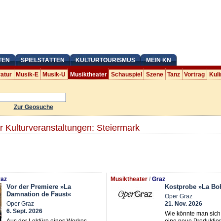
TEN
SPIELSTÄTTEN
KULTURTOURISMUS
MEIN KN
ratur
Musik-E
Musik-U
Musiktheater
Schauspiel
Szene
Tanz
Vortrag
Kuli
Zur Geosuche
r Kulturveranstaltungen: Steiermark
az
Musiktheater
/
Graz
Vor der Premiere »La
Kostprobe »La B
Damnation de Faust«
Oper Graz
Oper Graz
21. Nov. 2026
6. Sept. 2026
Wie könnte man sich
Aus der Lektüre eines Werkes,
eine neue Produktio