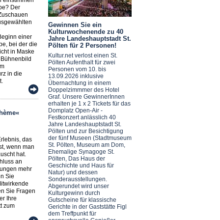
obe? Der
 Zuschauen
usgewählten
Gewinnen Sie ein
e
Kulturwochenende zu 40
Beginn einer
Jahre Landeshauptstadt St.
e, bei der die
Pölten für 2 Personen!
icht in Maske
Kultur.net verlost einen St.
 Bühnenbild
Pölten Aufenthalt für zwei
om
Personen vom 10. bis
z in die
13.09.2026 inklusive
t.
Übernachtung in einem
Doppelzimmmer des Hotel
Graf. Unsere GewinnerInnen
erhalten je 1 x 2 Tickets für das
Domplatz Open-Air -
ohème«
Festkonzert anlässlich 40
Jahre Landeshauptstadt St.
Pölten und zur Besichtigung
der fünf Museen (Stadtmuseum
Erlebnis, das
St. Pölten, Museum am Dom,
ist, wenn man
Ehemalige Synagoge St.
uscht hat.
Pölten, Das Haus der
hluss an
Geschichte und Haus für
lungen mehr
Natur) und dessen
en Sie
Sonderausstellungen.
Mitwirkende
Abgerundet wird unser
en Sie Fragen
Kulturgewinn durch
r Ihre
Gutscheine für klassische
tt zum
Gerichte in der Gaststätte Figl
dem Treffpunkt für