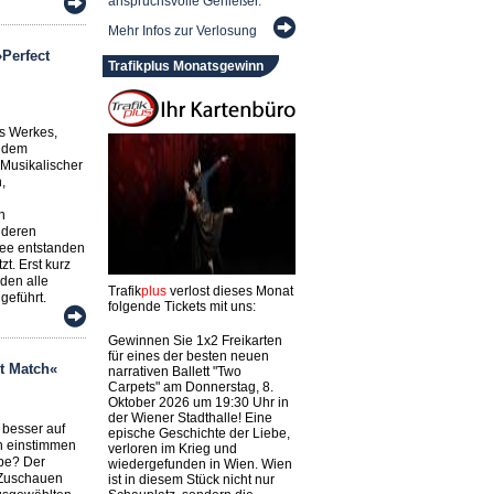
anspruchsvolle Genießer.
Mehr Infos zur Verlosung
Perfect
Trafikplus Monatsgewinn
s Werkes,
, dem
Musikalischer
,
n
nderen
Idee entstanden
zt. Erst kurz
den alle
Trafik
plus
verlost dieses Monat
eführt.
folgende Tickets mit uns:
Gewinnen Sie 1x2 Freikarten
für eines der besten neuen
t Match«
narrativen Ballett "Two
Carpets" am Donnerstag, 8.
Oktober 2026 um 19:30 Uhr in
der Wiener Stadthalle! Eine
 besser auf
epische Geschichte der Liebe,
n einstimmen
verloren im Krieg und
obe? Der
wiedergefunden in Wien. Wien
 Zuschauen
ist in diesem Stück nicht nur