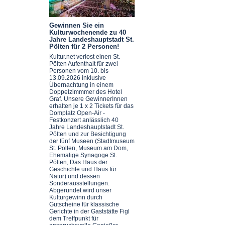
Gewinnen Sie ein
Kulturwochenende zu 40
Jahre Landeshauptstadt St.
Pölten für 2 Personen!
Kultur.net verlost einen St.
Pölten Aufenthalt für zwei
Personen vom 10. bis
13.09.2026 inklusive
Übernachtung in einem
Doppelzimmmer des Hotel
Graf. Unsere GewinnerInnen
erhalten je 1 x 2 Tickets für das
Domplatz Open-Air -
Festkonzert anlässlich 40
Jahre Landeshauptstadt St.
Pölten und zur Besichtigung
der fünf Museen (Stadtmuseum
St. Pölten, Museum am Dom,
Ehemalige Synagoge St.
Pölten, Das Haus der
Geschichte und Haus für
Natur) und dessen
Sonderausstellungen.
Abgerundet wird unser
Kulturgewinn durch
Gutscheine für klassische
Gerichte in der Gaststätte Figl
dem Treffpunkt für