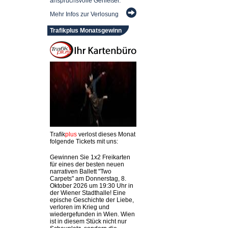
anspruchsvolle Genießer.
Mehr Infos zur Verlosung
Trafikplus Monatsgewinn
Trafik
plus
verlost dieses Monat
folgende Tickets mit uns:
Gewinnen Sie 1x2 Freikarten
für eines der besten neuen
narrativen Ballett "Two
Carpets" am Donnerstag, 8.
Oktober 2026 um 19:30 Uhr in
der Wiener Stadthalle! Eine
epische Geschichte der Liebe,
verloren im Krieg und
wiedergefunden in Wien. Wien
ist in diesem Stück nicht nur