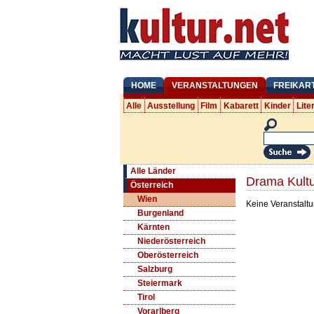
HOME
VERANSTALTUNGEN
FREIKAR
Alle
Ausstellung
Film
Kabarett
Kinder
Lite
Alle Länder
Drama Kultu
Österreich
Wien
Keine Veranstaltu
Burgenland
Kärnten
Niederösterreich
Oberösterreich
Salzburg
Steiermark
Tirol
Vorarlberg