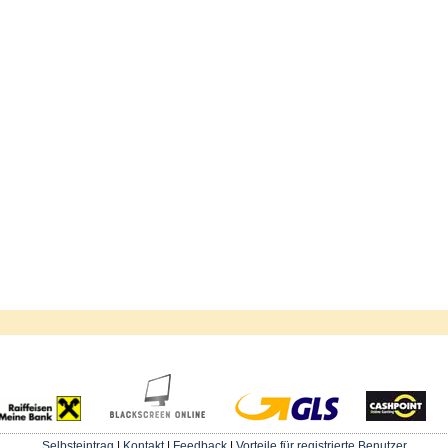
Selbsteintrag
|
Kontakt
|
Feedback
|
Vorteile für registrierte Benutzer