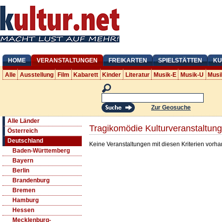
HOME
VERANSTALTUNGEN
FREIKARTEN
SPIELSTÄTTEN
KU
Alle
Ausstellung
Film
Kabarett
Kinder
Literatur
Musik-E
Musik-U
Musi
Zur Geosuche
Alle Länder
Tragikomödie Kulturveranstaltung
Österreich
Deutschland
Keine Veranstaltungen mit diesen Kriterien vorh
Baden-Württemberg
Bayern
Berlin
Brandenburg
Bremen
Hamburg
Hessen
Mecklenburg-