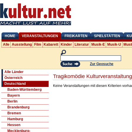
HOME
VERANSTALTUNGEN
FREIKARTEN
SPIELSTÄTTEN
KU
Alle
Ausstellung
Film
Kabarett
Kinder
Literatur
Musik-E
Musik-U
Musi
Zur Geosuche
Alle Länder
Tragikomödie Kulturveranstaltun
Österreich
Deutschland
Keine Veranstaltungen mit diesen Kriterien vorh
Baden-Württemberg
Bayern
Berlin
Brandenburg
Bremen
Hamburg
Hessen
Mecklenburg-