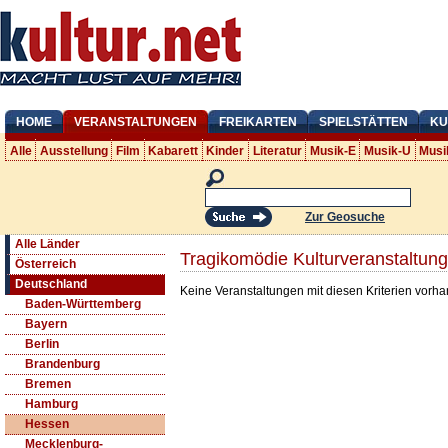
HOME
VERANSTALTUNGEN
FREIKARTEN
SPIELSTÄTTEN
KU
Alle
Ausstellung
Film
Kabarett
Kinder
Literatur
Musik-E
Musik-U
Musi
Zur Geosuche
Alle Länder
Tragikomödie Kulturveranstaltun
Österreich
Deutschland
Keine Veranstaltungen mit diesen Kriterien vorh
Baden-Württemberg
Bayern
Berlin
Brandenburg
Bremen
Hamburg
Hessen
Mecklenburg-