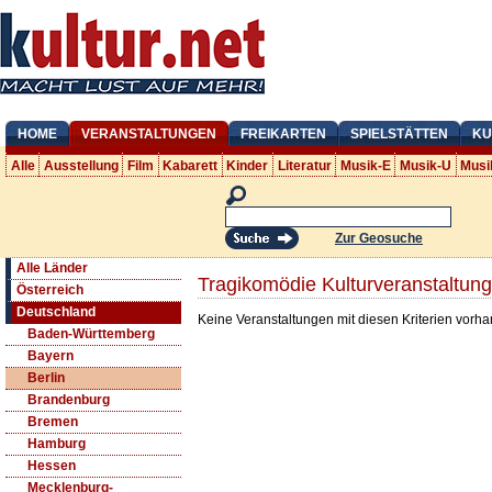
HOME
VERANSTALTUNGEN
FREIKARTEN
SPIELSTÄTTEN
KU
Alle
Ausstellung
Film
Kabarett
Kinder
Literatur
Musik-E
Musik-U
Musi
Zur Geosuche
Alle Länder
Tragikomödie Kulturveranstaltung
Österreich
Deutschland
Keine Veranstaltungen mit diesen Kriterien vorh
Baden-Württemberg
Bayern
Berlin
Brandenburg
Bremen
Hamburg
Hessen
Mecklenburg-