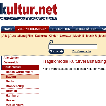
HOME
VERANSTALTUNGEN
FREIKARTEN
SPIELSTÄTTEN
KU
Alle
Ausstellung
Film
Kabarett
Kinder
Literatur
Musik-E
Musik-U
Musi
Zur Geosuche
Alle Länder
Tragikomödie Kulturveranstaltun
Österreich
Deutschland
Keine Veranstaltungen mit diesen Kriterien vorh
Baden-Württemberg
Bayern
Berlin
Brandenburg
Bremen
Hamburg
Hessen
Mecklenburg-