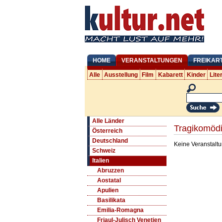
HOME
VERANSTALTUNGEN
FREIKAR
Alle
Ausstellung
Film
Kabarett
Kinder
Lite
Alle Länder
Tragikomödi
Österreich
Deutschland
Keine Veranstaltu
Schweiz
Italien
Abruzzen
Aostatal
Apulien
Basilikata
Emilia-Romagna
Friaul-Julisch Venetien