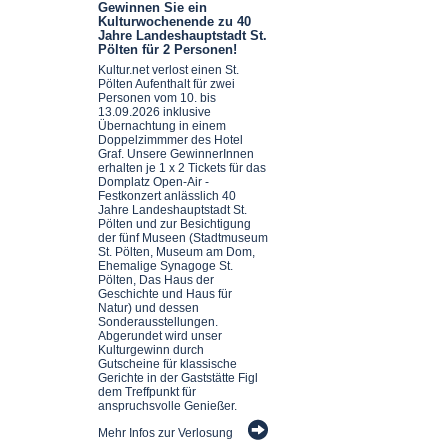
Gewinnen Sie ein
Kulturwochenende zu 40
Jahre Landeshauptstadt St.
Pölten für 2 Personen!
Kultur.net verlost einen St.
Pölten Aufenthalt für zwei
Personen vom 10. bis
13.09.2026 inklusive
Übernachtung in einem
Doppelzimmmer des Hotel
Graf. Unsere GewinnerInnen
erhalten je 1 x 2 Tickets für das
Domplatz Open-Air -
Festkonzert anlässlich 40
Jahre Landeshauptstadt St.
Pölten und zur Besichtigung
der fünf Museen (Stadtmuseum
St. Pölten, Museum am Dom,
Ehemalige Synagoge St.
Pölten, Das Haus der
Geschichte und Haus für
Natur) und dessen
Sonderausstellungen.
Abgerundet wird unser
Kulturgewinn durch
Gutscheine für klassische
Gerichte in der Gaststätte Figl
dem Treffpunkt für
anspruchsvolle Genießer.
Mehr Infos zur Verlosung