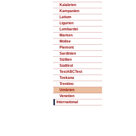
Kalabrien
Kampanien
Latium
Ligurien
Lombardei
Marken
Molise
Piemont
Sardinien
Sizilien
Südtirol
TestABCTest
Toskana
Trentino
Umbrien
Venetien
International