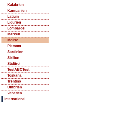
Kalabrien
Kampanien
Latium
Ligurien
Lombardei
Marken
Molise
Piemont
Sardinien
Sizilien
Südtirol
TestABCTest
Toskana
Trentino
Umbrien
Venetien
International