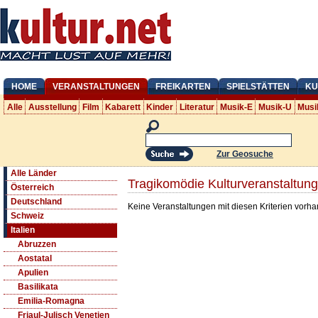
HOME
VERANSTALTUNGEN
FREIKARTEN
SPIELSTÄTTEN
KU
Alle
Ausstellung
Film
Kabarett
Kinder
Literatur
Musik-E
Musik-U
Musi
Zur Geosuche
Alle Länder
Tragikomödie Kulturveranstaltung
Österreich
Deutschland
Keine Veranstaltungen mit diesen Kriterien vorh
Schweiz
Italien
Abruzzen
Aostatal
Apulien
Basilikata
Emilia-Romagna
Friaul-Julisch Venetien