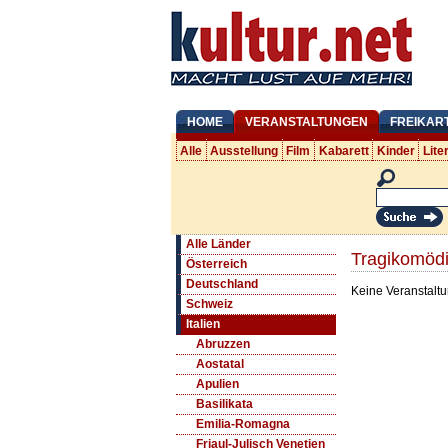
HOME
VERANSTALTUNGEN
FREIKAR
Alle
Ausstellung
Film
Kabarett
Kinder
Lite
Alle Länder
Tragikomödi
Österreich
Deutschland
Keine Veranstaltu
Schweiz
Italien
Abruzzen
Aostatal
Apulien
Basilikata
Emilia-Romagna
Friaul-Julisch Venetien