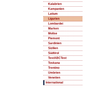
Kalabrien
Kampanien
Latium
Ligurien
Lombardei
Marken
Molise
Piemont
Sardinien
Sizilien
Südtirol
TestABCTest
Toskana
Trentino
Umbrien
Venetien
International