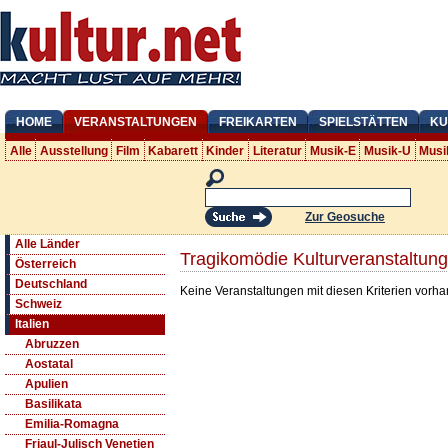
HOME
VERANSTALTUNGEN
FREIKARTEN
SPIELSTÄTTEN
KU
Alle
Ausstellung
Film
Kabarett
Kinder
Literatur
Musik-E
Musik-U
Musi
Zur Geosuche
Alle Länder
Tragikomödie Kulturveranstaltun
Österreich
Deutschland
Keine Veranstaltungen mit diesen Kriterien vorh
Schweiz
Italien
Abruzzen
Aostatal
Apulien
Basilikata
Emilia-Romagna
Friaul-Julisch Venetien