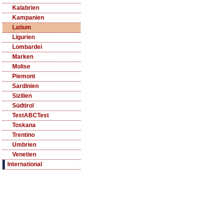
Kalabrien
Kampanien
Latium
Ligurien
Lombardei
Marken
Molise
Piemont
Sardinien
Sizilien
Südtirol
TestABCTest
Toskana
Trentino
Umbrien
Venetien
International