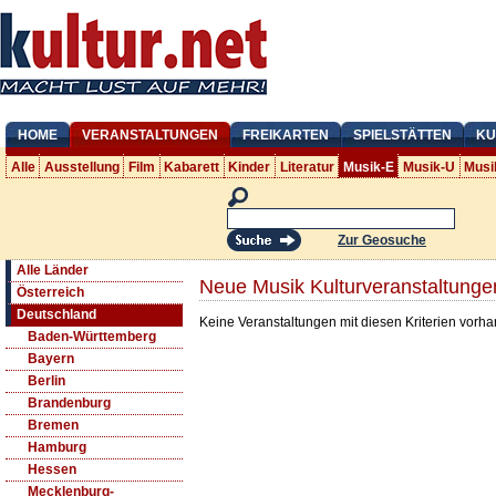
HOME
VERANSTALTUNGEN
FREIKARTEN
SPIELSTÄTTEN
KU
Alle
Ausstellung
Film
Kabarett
Kinder
Literatur
Musik-E
Musik-U
Musi
Zur Geosuche
Alle Länder
Neue Musik Kulturveranstaltunge
Österreich
Deutschland
Keine Veranstaltungen mit diesen Kriterien vorh
Baden-Württemberg
Bayern
Berlin
Brandenburg
Bremen
Hamburg
Hessen
Mecklenburg-