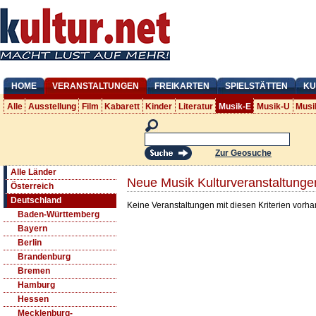
HOME
VERANSTALTUNGEN
FREIKARTEN
SPIELSTÄTTEN
KU
Alle
Ausstellung
Film
Kabarett
Kinder
Literatur
Musik-E
Musik-U
Musi
Zur Geosuche
Alle Länder
Neue Musik Kulturveranstaltunge
Österreich
Deutschland
Keine Veranstaltungen mit diesen Kriterien vorh
Baden-Württemberg
Bayern
Berlin
Brandenburg
Bremen
Hamburg
Hessen
Mecklenburg-