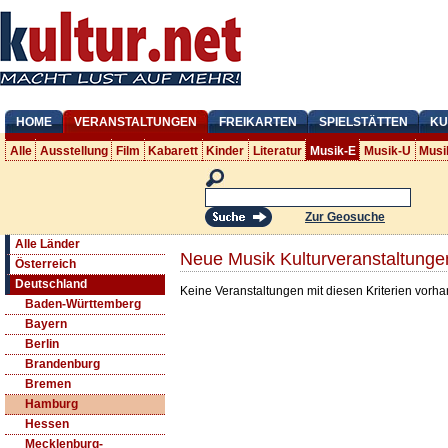
HOME
VERANSTALTUNGEN
FREIKARTEN
SPIELSTÄTTEN
KU
Alle
Ausstellung
Film
Kabarett
Kinder
Literatur
Musik-E
Musik-U
Musi
Zur Geosuche
Alle Länder
Neue Musik Kulturveranstaltung
Österreich
Deutschland
Keine Veranstaltungen mit diesen Kriterien vorh
Baden-Württemberg
Bayern
Berlin
Brandenburg
Bremen
Hamburg
Hessen
Mecklenburg-