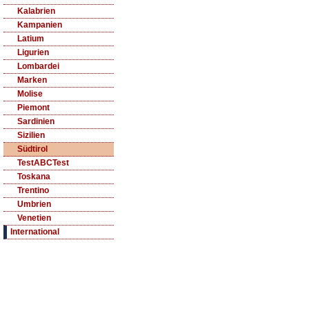
Kalabrien
Kampanien
Latium
Ligurien
Lombardei
Marken
Molise
Piemont
Sardinien
Sizilien
Südtirol
TestABCTest
Toskana
Trentino
Umbrien
Venetien
International