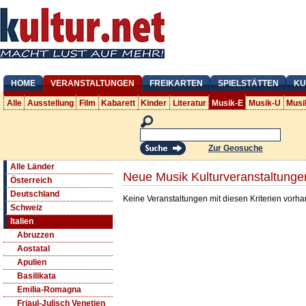
HOME
VERANSTALTUNGEN
FREIKARTEN
SPIELSTÄTTEN
KU
Alle
Ausstellung
Film
Kabarett
Kinder
Literatur
Musik-E
Musik-U
Musi
Zur Geosuche
Alle Länder
Neue Musik Kulturveranstaltungen
Österreich
Deutschland
Keine Veranstaltungen mit diesen Kriterien vorh
Schweiz
Italien
Abruzzen
Aostatal
Apulien
Basilikata
Emilia-Romagna
Friaul-Julisch Venetien