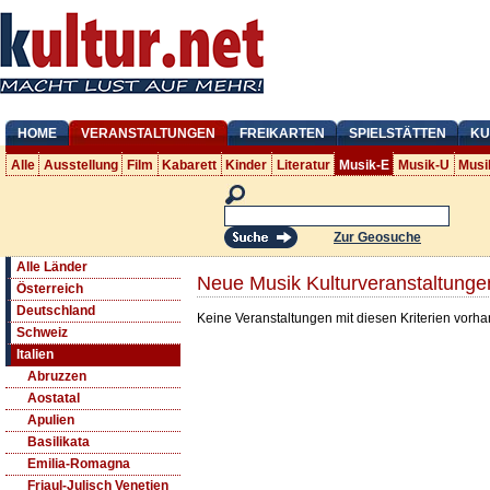
HOME
VERANSTALTUNGEN
FREIKARTEN
SPIELSTÄTTEN
KU
Alle
Ausstellung
Film
Kabarett
Kinder
Literatur
Musik-E
Musik-U
Musi
Zur Geosuche
Alle Länder
Neue Musik Kulturveranstaltunge
Österreich
Deutschland
Keine Veranstaltungen mit diesen Kriterien vorh
Schweiz
Italien
Abruzzen
Aostatal
Apulien
Basilikata
Emilia-Romagna
Friaul-Julisch Venetien