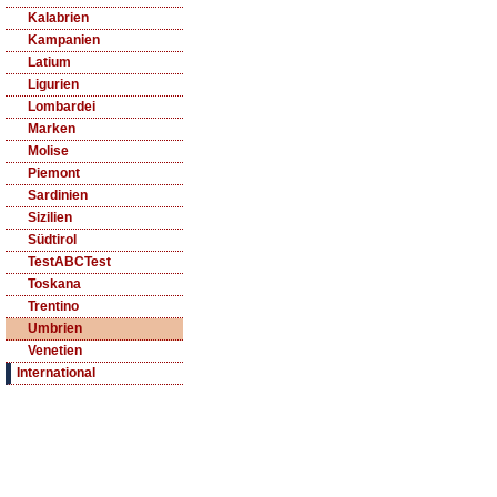
Kalabrien
Kampanien
Latium
Ligurien
Lombardei
Marken
Molise
Piemont
Sardinien
Sizilien
Südtirol
TestABCTest
Toskana
Trentino
Umbrien
Venetien
International