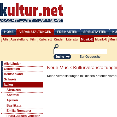
HOME
VERANSTALTUNGEN
FREIKARTEN
SPIELSTÄTTEN
KU
Alle
Ausstellung
Film
Kabarett
Kinder
Literatur
Musik-E
Musik-U
Musi
Zur Geosuche
Alle Länder
Neue Musik Kulturveranstaltungen
Österreich
Deutschland
Keine Veranstaltungen mit diesen Kriterien vorh
Schweiz
Italien
Abruzzen
Aostatal
Apulien
Basilikata
Emilia-Romagna
Friaul-Julisch Venetien