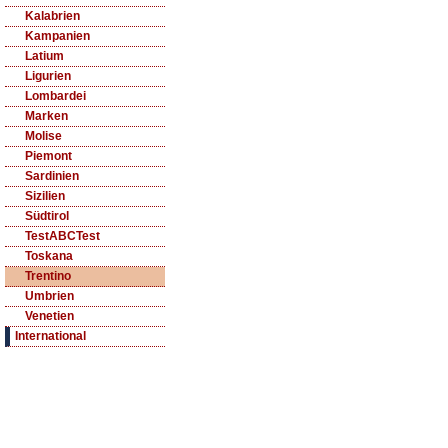
Kalabrien
Kampanien
Latium
Ligurien
Lombardei
Marken
Molise
Piemont
Sardinien
Sizilien
Südtirol
TestABCTest
Toskana
Trentino
Umbrien
Venetien
International