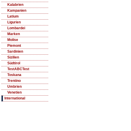
Kalabrien
Kampanien
Latium
Ligurien
Lombardei
Marken
Molise
Piemont
Sardinien
Sizilien
Südtirol
TestABCTest
Toskana
Trentino
Umbrien
Venetien
International