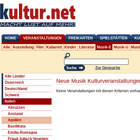
HOME
VERANSTALTUNGEN
FREIKARTEN
SPIELSTÄTTEN
KU
Alle
Ausstellung
Film
Kabarett
Kinder
Literatur
Musik-E
Musik-U
Musi
Zur Geosuche
Alle Länder
Neue Musik Kulturveranstaltunge
Österreich
Deutschland
Keine Veranstaltungen mit diesen Kriterien vorh
Schweiz
Italien
Abruzzen
Aostatal
Apulien
Basilikata
Emilia-Romagna
Friaul-Julisch Venetien