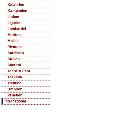
Kalabrien
Kampanien
Latium
Ligurien
Lombardei
Marken
Molise
Piemont
Sardinien
Sizilien
Südtirol
TestABCTest
Toskana
Trentino
Umbrien
Venetien
International