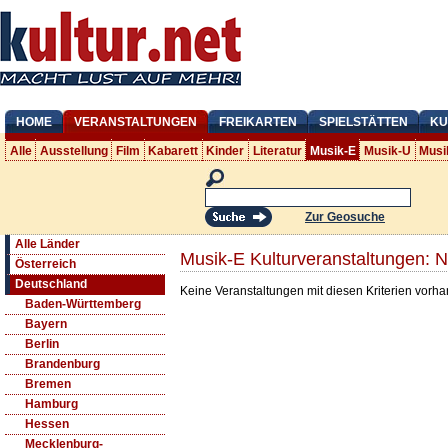
HOME
VERANSTALTUNGEN
FREIKARTEN
SPIELSTÄTTEN
KU
Alle
Ausstellung
Film
Kabarett
Kinder
Literatur
Musik-E
Musik-U
Musi
Zur Geosuche
Alle Länder
Musik-E Kulturveranstaltungen: 
Österreich
Deutschland
Keine Veranstaltungen mit diesen Kriterien vorh
Baden-Württemberg
Bayern
Berlin
Brandenburg
Bremen
Hamburg
Hessen
Mecklenburg-