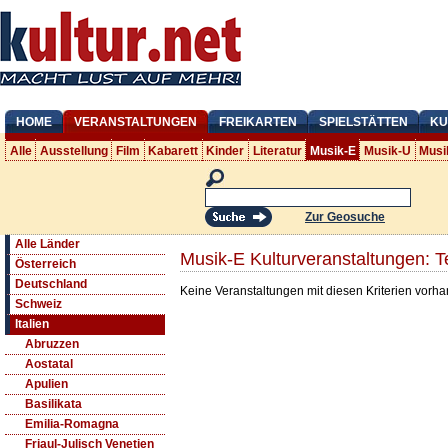
HOME
VERANSTALTUNGEN
FREIKARTEN
SPIELSTÄTTEN
KU
Alle
Ausstellung
Film
Kabarett
Kinder
Literatur
Musik-E
Musik-U
Musi
Zur Geosuche
Alle Länder
Musik-E Kulturveranstaltungen: 
Österreich
Deutschland
Keine Veranstaltungen mit diesen Kriterien vorh
Schweiz
Italien
Abruzzen
Aostatal
Apulien
Basilikata
Emilia-Romagna
Friaul-Julisch Venetien