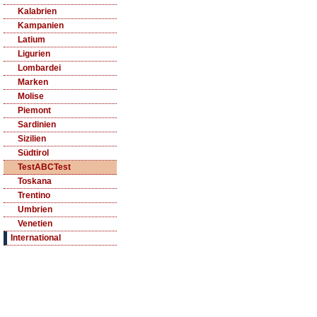
Kalabrien
Kampanien
Latium
Ligurien
Lombardei
Marken
Molise
Piemont
Sardinien
Sizilien
Südtirol
TestABCTest
Toskana
Trentino
Umbrien
Venetien
International