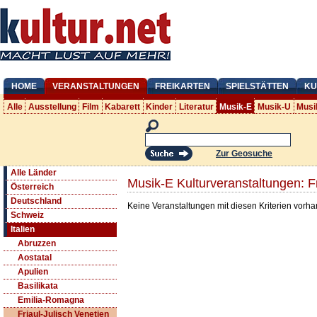
HOME
VERANSTALTUNGEN
FREIKARTEN
SPIELSTÄTTEN
KU
Alle
Ausstellung
Film
Kabarett
Kinder
Literatur
Musik-E
Musik-U
Musi
Zur Geosuche
Alle Länder
Musik-E Kulturveranstaltungen: Fr
Österreich
Deutschland
Keine Veranstaltungen mit diesen Kriterien vorh
Schweiz
Italien
Abruzzen
Aostatal
Apulien
Basilikata
Emilia-Romagna
Friaul-Julisch Venetien