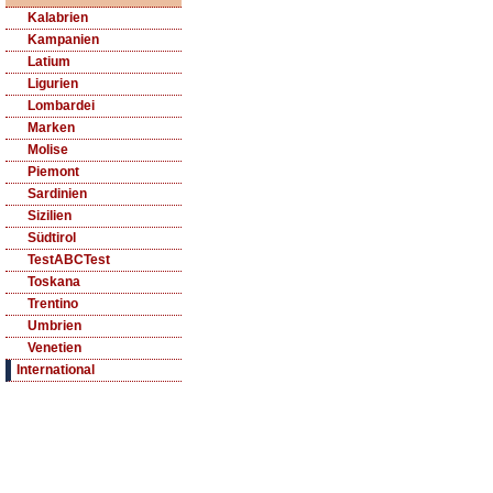
Kalabrien
Kampanien
Latium
Ligurien
Lombardei
Marken
Molise
Piemont
Sardinien
Sizilien
Südtirol
TestABCTest
Toskana
Trentino
Umbrien
Venetien
International