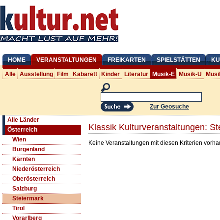
HOME
VERANSTALTUNGEN
FREIKARTEN
SPIELSTÄTTEN
KU
Alle
Ausstellung
Film
Kabarett
Kinder
Literatur
Musik-E
Musik-U
Musi
Zur Geosuche
Alle Länder
Klassik Kulturveranstaltungen: S
Österreich
Wien
Keine Veranstaltungen mit diesen Kriterien vorh
Burgenland
Kärnten
Niederösterreich
Oberösterreich
Salzburg
Steiermark
Tirol
Vorarlberg