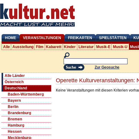
HOME
VERANSTALTUNGEN
FREIKARTEN
SPIELSTÄTTEN
KU
Alle
Ausstellung
Film
Kabarett
Kinder
Literatur
Musik-E
Musik-U
Musi
Zur Geosuche
Alle Länder
Operette Kulturveranstaltungen:
Österreich
Deutschland
Keine Veranstaltungen mit diesen Kriterien vorh
Baden-Württemberg
Bayern
Berlin
Brandenburg
Bremen
Hamburg
Hessen
Mecklenburg-