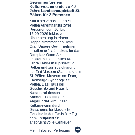
Gewinnen Sie ein
Kulturwochenende zu 40
Jahre Landeshauptstadt St.
Pölten für 2 Personen!
Kultur.net verlost einen St.
Pölten Aufenthalt für zwei
Personen vom 10. bis
13.09.2026 inklusive
Übernachtung in einem
Doppelzimmmer des Hotel
Graf. Unsere GewinnerInnen
erhalten je 1 x 2 Tickets für das
Domplatz Open-Air -
Festkonzert anlässlich 40
Jahre Landeshauptstadt St.
Pölten und zur Besichtigung
der fünf Museen (Stadtmuseum
St. Pölten, Museum am Dom,
Ehemalige Synagoge St.
Pölten, Das Haus der
Geschichte und Haus für
Natur) und dessen
Sonderausstellungen.
Abgerundet wird unser
Kulturgewinn durch
Gutscheine für klassische
Gerichte in der Gaststätte Figl
dem Treffpunkt für
anspruchsvolle Genießer.
Mehr Infos zur Verlosung