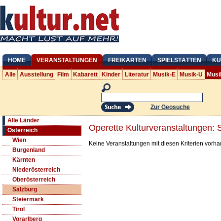
HOME
VERANSTALTUNGEN
FREIKARTEN
SPIELSTÄTTEN
KU
Alle
Ausstellung
Film
Kabarett
Kinder
Literatur
Musik-E
Musik-U
Musi
Zur Geosuche
Alle Länder
Operette Kulturveranstaltungen: 
Österreich
Wien
Keine Veranstaltungen mit diesen Kriterien vorh
Burgenland
Kärnten
Niederösterreich
Oberösterreich
Salzburg
Steiermark
Tirol
Vorarlberg