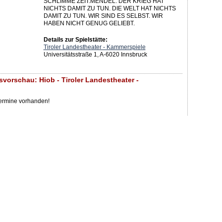
SCHLIMME ZEIT.MENDEL: DER KRIEG HAT
NICHTS DAMIT ZU TUN. DIE WELT HAT NICHTS
DAMIT ZU TUN. WIR SIND ES SELBST. WIR
HABEN NICHT GENUG GELIEBT.
Details zur Spielstätte:
Tiroler Landestheater - Kammerspiele
Universitätsstraße 1, A-6020 Innsbruck
svorschau: Hiob - Tiroler Landestheater -
Termine vorhanden!