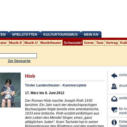
TEN
SPIELSTÄTTEN
KULTURTOURISMUS
MEIN KN
ratur
Musik-E
Musik-U
Musiktheater
Schauspiel
Szene
Tanz
Vortrag
Kuli
Zur Geosuche
zurü
Hiob
Tiroler Landestheater - Kammerspiele
druc
17. März bis 6. Juni 2012
weit
Der Roman Hiob machte Joseph Roth 1930
berühmt. Ein Jahr nach der deutschsprachigen
für 
Buchausgabe folgte bereits eine amerikanische,
merk
1933 eine britische. Roth erzählt einfühlsam aus
dem Leben des Mendel Singer, eines „ganz
Detai
alltäglichen Juden“. Koen Tachelet hat in seiner
Spiel
Bühnenfassung den Rhythmus und den poetischen