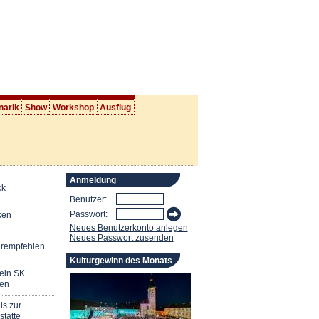
narik
Show
Workshop
Ausflug
Anmeldung
ck
Benutzer:
Passwort:
ken
Neues Benutzerkonto anlegen
Neues Passwort zusenden
erempfehlen
Kulturgewinn des Monats
mein SK
en
ls zur
stätte