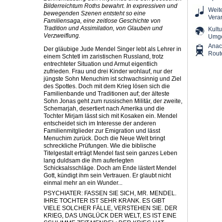
Bilderreichtum Roths bewahrt. In expressiven und
Weit
bewegenden Szenen entsteht so eine
Vera
Familiensaga, eine zeitlose Geschichte von
Tradition und Assimilation, von Glauben und
Kultu
Verzweiflung.
Umg
Ana
Der gläubige Jude Mendel Singer lebt als Lehrer in
Rout
einem Schtetl im zaristischen Russland, trotz
entrechteter Situation und Armut eigentlich
zufrieden. Frau und drei Kinder wohlauf, nur der
jüngste Sohn Menuchim ist schwachsinnig und Ziel
des Spottes. Doch mit dem Krieg lösen sich die
Familienbande und Traditionen auf; der älteste
Sohn Jonas geht zum russischen Militär, der zweite,
Schemarjah, desertiert nach Amerika und die
Tochter Mirjam lässt sich mit Kosaken ein. Mendel
entscheidet sich im Interesse der anderen
Familienmitglieder zur Emigration und lässt
Menuchim zurück. Doch die Neue Welt bringt
schreckliche Prüfungen. Wie die biblische
Titelgestalt erträgt Mendel fast sein ganzes Leben
lang duldsam die ihm auferlegten
Schicksalsschläge. Doch am Ende lästert Mendel
Gott, kündigt ihm sein Vertrauen. Er glaubt nicht
einmal mehr an ein Wunder...
PSYCHIATER: FASSEN SIE SICH, MR. MENDEL.
IHRE TOCHTER IST SEHR KRANK. ES GIBT
VIELE SOLCHER FÄLLE, VERSTEHEN SIE. DER
KRIEG, DAS UNGLÜCK DER WELT, ES IST EINE