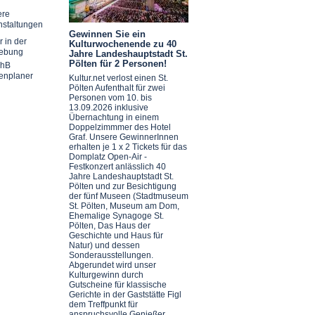
ere
nstaltungen
Gewinnen Sie ein
r in der
Kulturwochenende zu 40
ebung
Jahre Landeshauptstadt St.
Pölten für 2 Personen!
chB
enplaner
Kultur.net verlost einen St.
Pölten Aufenthalt für zwei
Personen vom 10. bis
13.09.2026 inklusive
Übernachtung in einem
Doppelzimmmer des Hotel
Graf. Unsere GewinnerInnen
erhalten je 1 x 2 Tickets für das
Domplatz Open-Air -
Festkonzert anlässlich 40
Jahre Landeshauptstadt St.
Pölten und zur Besichtigung
der fünf Museen (Stadtmuseum
St. Pölten, Museum am Dom,
Ehemalige Synagoge St.
Pölten, Das Haus der
Geschichte und Haus für
Natur) und dessen
Sonderausstellungen.
Abgerundet wird unser
Kulturgewinn durch
Gutscheine für klassische
Gerichte in der Gaststätte Figl
dem Treffpunkt für
anspruchsvolle Genießer.