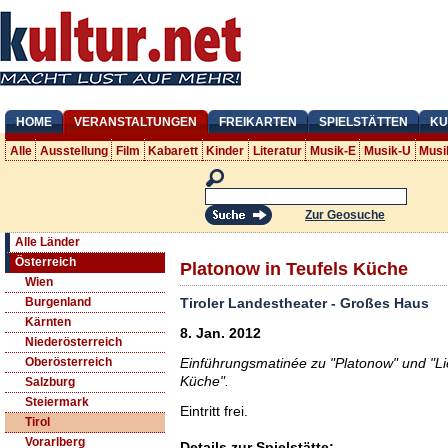
HOME
VERANSTALTUNGEN
FREIKARTEN
SPIELSTÄTTEN
KU
Alle
Ausstellung
Film
Kabarett
Kinder
Literatur
Musik-E
Musik-U
Musi
Zur Geosuche
Alle Länder
Österreich
Platonow in Teufels Küche
Wien
Tiroler Landestheater - Großes Haus
Burgenland
Kärnten
8. Jan. 2012
Niederösterreich
Einführungsmatinée zu "Platonow" und "
Oberösterreich
Küche".
Salzburg
Steiermark
Eintritt frei.
Tirol
Vorarlberg
Details zur Spielstätte: