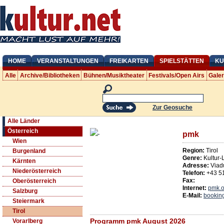
HOME
VERANSTALTUNGEN
FREIKARTEN
SPIELSTÄTTEN
KU
Alle
Archive/Bibliotheken
Bühnen/Musiktheater
Festivals/Open Airs
Gale
Zur Geosuche
Alle Länder
Österreich
pmk
Wien
Region:
Tirol
Burgenland
Genre:
Kultur-
Kärnten
Adresse:
Viad
Niederösterreich
Telefon:
+43 5
Fax:
Oberösterreich
Internet:
pmk.o
Salzburg
E-Mail:
bookin
Steiermark
Tirol
Programm pmk August 2026
Vorarlberg