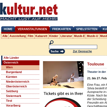
HOME
VERANSTALTUNGEN
FREIKARTEN
SPIELSTÄTTEN
KU
Alle
Ausstellung
Film
Kabarett
Kinder
Literatur
Musik-E
Musik-U
Musi
Zur Geosuche
Alle Länder
Österreich
Toulouse
Wien
Theater in der
Burgenland
Kärnten
21. bis 27. Feb
Niederösterreich
Eine Frau, ein
Oberösterreich
Silvia bestellt
Salzburg
Aussprache in 
Küste. Nach fas
Steiermark
der Scheidung
Tirol
Freundin ein Al
Vorarlberg
Geschäftstermi