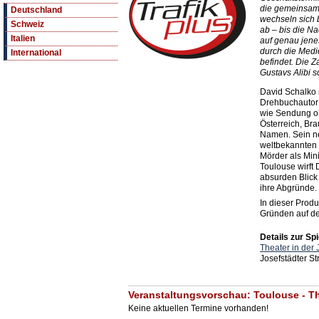
die gemeinsame 
Deutschland
wechseln sich 
Schweiz
ab – bis die Na
Italien
auf genau jene
durch die Medie
International
befindet. Die Z
Gustavs Alibi s
David Schalko 
Drehbuchautor
wie Sendung 
Österreich, Br
Namen. Sein ne
weltbekannten 
Mörder als Mini
Toulouse wirft 
absurden Blic
ihre Abgründe.
In dieser Produ
Gründen auf de
Details zur Spi
Theater in der 
Josefstädter S
Veranstaltungsvorschau: Toulouse - Th
Keine aktuellen Termine vorhanden!