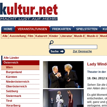
HOME
VERANSTALTUNGEN
FREIKARTEN
SPIELSTÄTTEN
KU
Alle
Ausstellung
Film
Kabarett
Kinder
Literatur
Musik-E
Musik-U
Musi
Zur Geosuche
Alle Länder
Österreich
Lady Wind
Wien
Theater in der
Burgenland
Kärnten
18. Okt. 2012 b
Niederösterreich
Sehen Sie die 
Oberösterreich
vier Akten des 
Salzburg
Es gibt Moment
Steiermark
entscheiden, o
Tirol
will, ganz und 
verlogene, erni
Vorarlberg