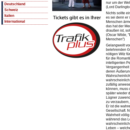
nur um der Wel
Deutschland
(Lord Darlingt
Schweiz
Nichts sollte 
Italien
es sei denn er 
International
Menschen ärme
das hat der Me
draußen ist, so
(Oscar Wilde, 
Menschen")
Gelangweilt v
belehrenden Ge
nötigen Witz fü
für die Romanti
intelligenten 
Vergangenheit 
deren Äußerun
Wahrscheinlich
wahrscheinlich
zufällig anwese
können, muss di
später wieder d
Lügner zuwende
zu verzaubern,
Er ist die wahr
Gesellschaft. 
Wahrheit völlig
während das L
wahrscheinlich
Leben – welches