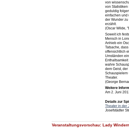
von wissenscha
von Statistike
geduldig folgen
einfachen und 
der Wunder zu 
erzählt.
(Oscar Wilde, 
Soweit ich fest
Mensch in Lond
Anhieb ein Osc
Tatsache, dass
offensichtlich e
Umständen einzi
Enthaltsamkeit 
wahre Schauspie
dem Geist, der
Schauspielern
Theater.
(George Berna
Weitere Inform
Am 2. Juni 201
Details zur Spi
Theater in der 
Josefstädter S
Veranstaltungsvorschau: Lady Winderme