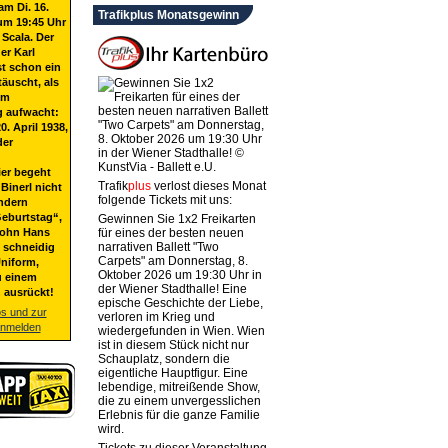
am Di. 16.
Trafikplus Monatsgewinn
um 19:45 Uhr
 Scala. Der
er Karl
st schon ein
täuscht, als
em
g aufwacht:
20. April 1938,
der
ier begeht
Trafik
plus
verlost dieses Monat
Binerl nicht
folgende Tickets mit uns:
ndern
eburtstag“,
Gewinnen Sie 1x2 Freikarten
Sohn Hans
für eines der besten neuen
narrativen Ballett "Two
t schneidig
Carpets" am Donnerstag, 8.
niform,
Oktober 2026 um 19:30 Uhr in
u einem
der Wiener Stadthalle! Eine
 ausrückt!
epische Geschichte der Liebe,
os und zur
verloren im Krieg und
anmelden
wiedergefunden in Wien. Wien
ist in diesem Stück nicht nur
Schauplatz, sondern die
eigentliche Hauptfigur. Eine
lebendige, mitreißende Show,
die zu einem unvergesslichen
Erlebnis für die ganze Familie
wird.