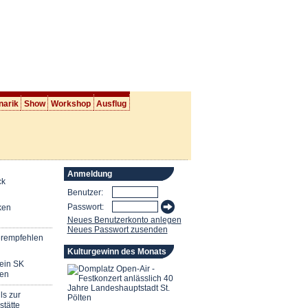
narik
Show
Workshop
Ausflug
Anmeldung
ck
Benutzer:
Passwort:
ken
Neues Benutzerkonto anlegen
Neues Passwort zusenden
erempfehlen
Kulturgewinn des Monats
mein SK
en
ls zur
stätte