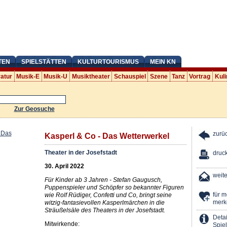
TEN
SPIELSTÄTTEN
KULTURTOURISMUS
MEIN KN
ratur
Musik-E
Musik-U
Musiktheater
Schauspiel
Szene
Tanz
Vortrag
Kuli
Zur Geosuche
zurü
Kasperl & Co - Das Wetterwerkel
Theater in der Josefstadt
druc
30. April 2022
weit
Für Kinder ab 3 Jahren - Stefan Gaugusch,
Puppenspieler und Schöpfer so bekannter Figuren
für 
wie Rolf Rüdiger, Confetti und Co, bringt seine
merk
witzig-fantasievollen Kasperlmärchen in die
Sträußelsäle des Theaters in der Josefstadt.
Detai
Mitwirkende:
Spiel