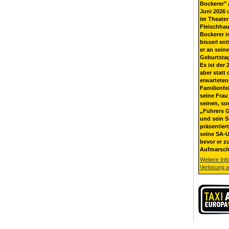
Bockerer" 
Juni 2026 
im Theater
Fleischhau
Bockerer i
bisserl ent
er an sein
Geburtsta
Es ist der 
aber statt 
erwarteten
Familienfe
seine Frau 
seinen, so
„Führers G
und sein 
präsentier
seine SA-U
bevor er z
Aufmarsch
Weitere Inf
Verlosung 