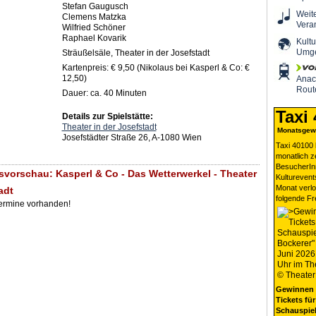
Stefan Gaugusch
Weit
Clemens Matzka
Vera
Wilfried Schöner
Raphael Kovarik
Kultu
Umg
Sträußelsäle, Theater in der Josefstadt
Kartenpreis: € 9,50 (Nikolaus bei Kasperl & Co: €
12,50)
Ana
Rout
Dauer: ca. 40 Minuten
Taxi
Details zur Spielstätte:
Theater in der Josefstadt
Monatsgewi
Josefstädter Straße 26, A-1080 Wien
Taxi 40100 
monatlich 
BesucherIn
svorschau: Kasperl & Co - Das Wetterwerkel - Theater
Kulturevent
Monat verlo
adt
folgende Fr
Termine vorhanden!
Gewinnen 
Tickets für
Schauspiel