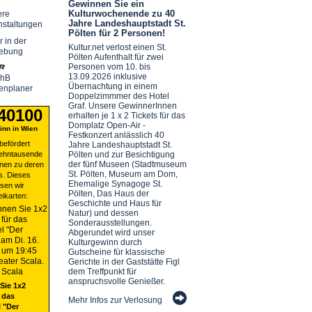
Gewinnen Sie ein
Kulturwochenende zu 40
ere
Jahre Landeshauptstadt St.
nstaltungen
Pölten für 2 Personen!
r in der
Kultur.net verlost einen St.
ebung
Pölten Aufenthalt für zwei
Personen vom 10. bis
13.09.2026 inklusive
chB
Übernachtung in einem
enplaner
Doppelzimmmer des Hotel
Graf. Unsere GewinnerInnen
 40100
erhalten je 1 x 2 Tickets für das
Domplatz Open-Air -
nn in Wien
Festkonzert anlässlich 40
befördert
Jahre Landeshauptstadt St.
zehntausende
Pölten und zur Besichtigung
der fünf Museen (Stadtmuseum
nen zu deren
St. Pölten, Museum am Dom,
s. Dieses
Ehemalige Synagoge St.
sen wir
Pölten, Das Haus der
eikarten:
Geschichte und Haus für
Natur) und dessen
Sonderausstellungen.
Abgerundet wird unser
Kulturgewinn durch
Gutscheine für klassische
Gerichte in der Gaststätte Figl
dem Treffpunkt für
anspruchsvolle Genießer.
Sie 1x2
 das
Mehr Infos zur Verlosung
 "Der