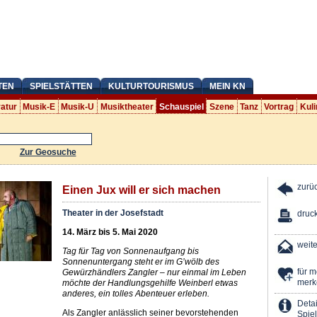
TEN
SPIELSTÄTTEN
KULTURTOURISMUS
MEIN KN
ratur
Musik-E
Musik-U
Musiktheater
Schauspiel
Szene
Tanz
Vortrag
Kuli
Zur Geosuche
zurü
Einen Jux will er sich machen
Theater in der Josefstadt
druc
14. März bis 5. Mai 2020
weit
Tag für Tag von Sonnenaufgang bis
Sonnenuntergang steht er im G’wölb des
für 
Gewürzhändlers Zangler – nur einmal im Leben
merk
möchte der Handlungsgehilfe Weinberl etwas
anderes, ein tolles Abenteuer erleben.
Detai
Als Zangler anlässlich seiner bevorstehenden
Spiel