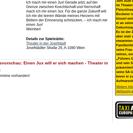
Juni 2026 
Ich mach mir einen Jux! Gerade jetzt, auf der
im Theater
Grenze zwischen Knechtschaft und Herrschaft
Fleischhau
mach ich mir einen Jux. Für die ganze Zukunft will
Bockerer i
ich mir die leeren Wände meines Herzens mit
bisserl ent
Bildern der Erinnerung schmücken, – ich mach mir
er an sein
einen Jux!
Geburtsta
Weinberl
Es ist der 
aber statt 
Details zur Spielstätte:
erwarteten
Theater in der Josefstadt
Familienfe
Josefstädter Straße 26, A-1080 Wien
seine Frau 
seinen, so
„Führers G
svorschau: Einen Jux will er sich machen - Theater in
und sein 
präsentier
t
seine SA-U
Termine vorhanden!
bevor er z
Aufmarsch
Weitere Inf
Verlosung 