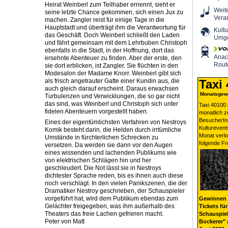
Heirat Weinberl zum Teilhaber ernennt, sieht er
Weit
seine letzte Chance gekommen, sich einen Jux zu
Vera
machen. Zangler reist für einige Tage in die
Hauptstadt und überträgt ihm die Verantwortung für
Kultu
das Geschäft. Doch Weinberl schließt den Laden
Umg
und fährt gemeinsam mit dem Lehrbuben Christoph
ebenfalls in die Stadt, in der Hoffnung, dort das
Ana
ersehnte Abenteuer zu finden. Aber der erste, den
Rout
sie dort erblicken, ist Zangler. Sie flüchten in den
Modesalon der Madame Knorr. Weinberl gibt sich
als frisch angetrauter Gatte einer Kundin aus, die
Taxi
auch gleich darauf erscheint. Daraus erwachsen
Monatsgewi
Turbulenzen und Verwicklungen, die so gar nicht
das sind, was Weinberl und Christoph sich unter
Taxi 40100 
fidelen Abenteuern vorgestellt haben.
monatlich 
BesucherIn
Eines der eigentümlichsten Verfahren von Nestroys
Kulturevent
Komik besteht darin, die Helden durch irrtümliche
Monat verlo
Umstände in fürchterlichen Schrecken zu
folgende Fr
versetzen. Da werden sie dann vor den Augen
eines wissenden und lachenden Publikums wie
von elektrischen Schlägen hin und her
geschleudert. Die Not lässt sie in Nestroys
dichtester Sprache reden, bis es ihnen auch diese
noch verschlägt. In den vielen Panikszenen, die der
Dramatiker Nestroy geschrieben, der Schauspieler
vorgeführt hat, wird dem Publikum ebendas zum
Gewinnen 
Gelächter freigegeben, was ihm außerhalb des
Tickets für
Theaters das freie Lachen gefrieren macht.
Schauspiel
Peter von Matt
Bockerer" 