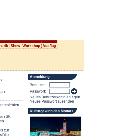
narik
Show
Workshop
Ausflug
Anmeldung
ck
Benutzer:
Passwort:
ken
Neues Benutzerkonto anlegen
Neues Passwort zusenden
erempfehlen
Kulturgewinn des Monats
mein SK
en
ls zur
stätte