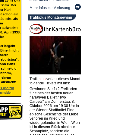
um 19:45 Uhr
 Scala. Der
Mehr Infos zur Verlosung
er Karl
st schon ein
Trafikplus Monatsgewinn
täuscht, als
em
g aufwacht:
20. April 1938,
der
ier begeht
Binerl nicht
ndern
eburtstag“,
Sohn Hans
t schneidig
niform,
u einem
Trafik
plus
verlost dieses Monat
 ausrückt!
folgende Tickets mit uns:
os und zur
Gewinnen Sie 1x2 Freikarten
anmelden
für eines der besten neuen
narrativen Ballett "Two
Carpets" am Donnerstag, 8.
Oktober 2026 um 19:30 Uhr in
der Wiener Stadthalle! Eine
epische Geschichte der Liebe,
verloren im Krieg und
wiedergefunden in Wien. Wien
ist in diesem Stück nicht nur
Schauplatz, sondern die