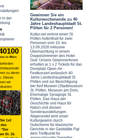
ere
nstaltungen
Gewinnen Sie ein
r in der
Kulturwochenende zu 40
ebung
Jahre Landeshauptstadt St.
Pölten für 2 Personen!
Kultur.net verlost einen St.
chB
Pölten Aufenthalt für zwei
enplaner
Personen vom 10. bis
13.09.2026 inklusive
 40100
Übernachtung in einem
Doppelzimmmer des Hotel
nn in Wien
Graf. Unsere GewinnerInnen
befördert
erhalten je 1 x 2 Tickets für das
zehntausende
Domplatz Open-Air -
nen zu deren
Festkonzert anlässlich 40
Jahre Landeshauptstadt St.
s. Dieses
Pölten und zur Besichtigung
sen wir
der fünf Museen (Stadtmuseum
eikarten:
St. Pölten, Museum am Dom,
Ehemalige Synagoge St.
Pölten, Das Haus der
Geschichte und Haus für
Natur) und dessen
Sonderausstellungen.
Abgerundet wird unser
Sie 1x2
Kulturgewinn durch
Gutscheine für klassische
 das
Gerichte in der Gaststätte Figl
 "Der
dem Treffpunkt für
am Di. 16.
anspruchsvolle Genießer.