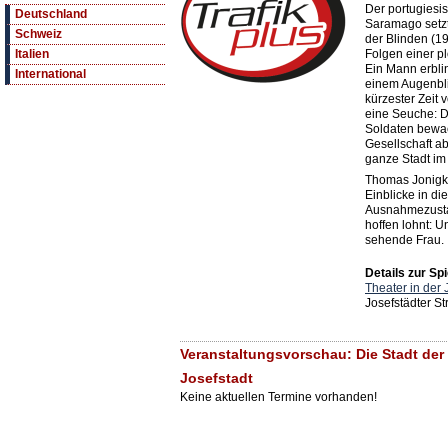
Der portugiesis
Deutschland
Saramago setzt
Schweiz
der Blinden (1
Folgen einer p
Italien
Ein Mann erbli
International
einem Augenbli
kürzester Zeit v
eine Seuche: D
Soldaten bewa
Gesellschaft ab
ganze Stadt im
Thomas Jonigk
Einblicke in d
Ausnahmezusta
hoffen lohnt: U
sehende Frau.
Details zur Spi
Theater in der 
Josefstädter S
Veranstaltungsvorschau: Die Stadt der 
Josefstadt
Keine aktuellen Termine vorhanden!