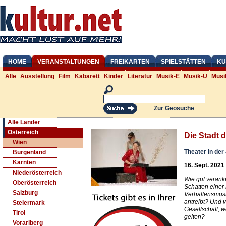
HOME
VERANSTALTUNGEN
FREIKARTEN
SPIELSTÄTTEN
KU
Alle
Ausstellung
Film
Kabarett
Kinder
Literatur
Musik-E
Musik-U
Musi
Zur Geosuche
Alle Länder
Österreich
Die Stadt 
Wien
Theater in der
Burgenland
Kärnten
16. Sept. 2021
Niederösterreich
Wie gut verank
Oberösterreich
Schatten einer
Salzburg
Verhaltensmust
antreibt? Und v
Steiermark
Gesellschaft, 
Tirol
gelten?
Vorarlberg